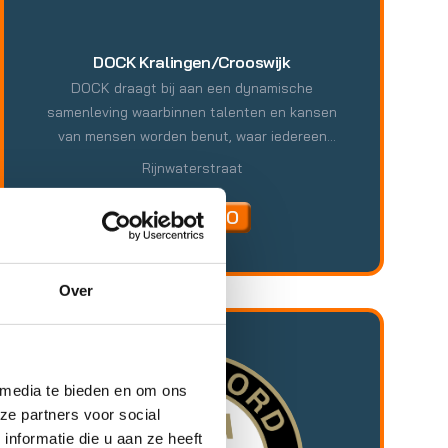
DOCK Kralingen/Crooswijk
DOCK draagt bij aan een dynamische
samenleving waarbinnen talenten en kansen
van mensen worden benut, waar iedereen
perspectieven heeft en bewoners elkaar verder
Rijnwaterstraat
helpen. DOCK ondersteunt mensen in het
nemen van initiatieven door contact te leggen
MEER INFO
tussen bewoners en organisaties in de buurt.
Zo brengt DOCK mogelijkheden samen en
ontstaat er een samenleving met samenhang
Over
waar iedereen bij hoort en aan bijdraagt. Dat is
de kracht van wij samen. Maatschappelijke
problematiek vraagt om ondersteuning van
sociaal werkers. De positie van het
 media te bieden en om ons
welzijnswerk is deze maatschappelijke trends
ze partners voor social
en ontwikkelingen verbinden met bewoners in
nformatie die u aan ze heeft