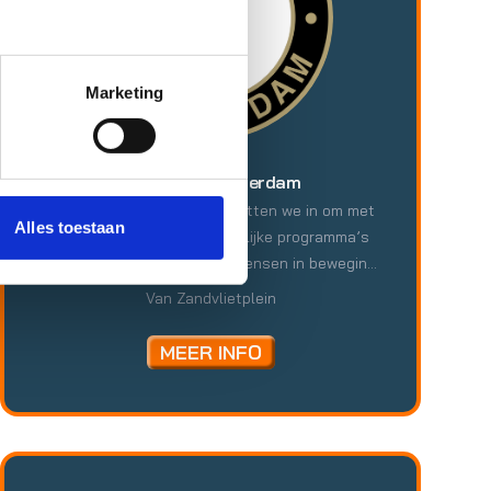
de buurt. En andersom. Want wij van DOCK
weten heel goed wat buurten nodig hebben.
Marketing
Feyenoord Rotterdam
De kracht van Feyenoord zetten we in om met
Alles toestaan
onze sociaal-maatschappelijke programma’s
levens te veranderen. Om mensen in beweging
te brengen. Om bij te dragen aan een betere
Van Zandvlietplein
toekomst voor onze supporters en de inwoners
van Rotterdam als het gaat om het bewustzijn
MEER INFO
van gezonde leefstijl, het (h)erkennen van
vaardigheden en het ontwikkelen van talent.
Iedereen kan geraakt worden door de kracht
van Feyenoord. Altijd en overal.