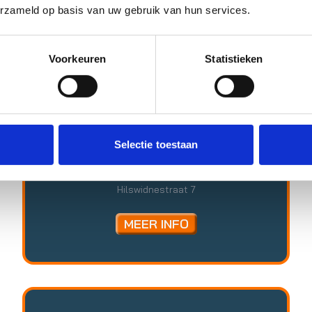
erzameld op basis van uw gebruik van hun services.
Voorkeuren
Statistieken
Faith & Fire
Faith & Fire organiseert basketbalactiviteiten
Selectie toestaan
voor kinderen en jongeren in Rotterdam. Tijdens
de trainingen staan plezier, beweging en
persoonlijke ontwikkeling centraal. Deelnemers
Hilswidnestraat 7
werken aan hun basketbalvaardigheden, leren
samenwerken en krijgen de ruimte om zich
MEER INFO
zowel op als naast het veld te ontwikkelen.