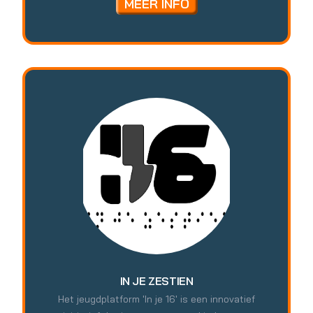
MEER INFO
ontwikkelen en sociale verbinding stimuleren.
Plezier, inclusiviteit en toegankelijkheid staan
hierbij centraal. Ook actief op meerdere
locaties in de stad en sterk verbonden met de
wijken van Rotterdam.
IN JE ZESTIEN
Het jeugdplatform 'In je 16' is een innovatief