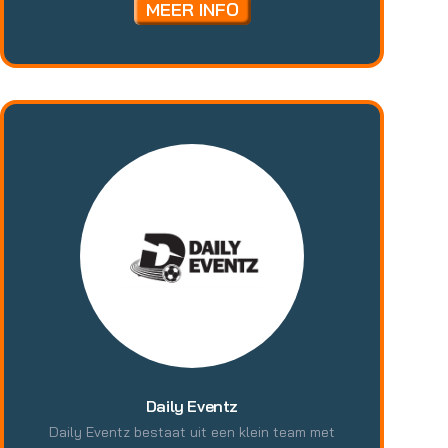
emotionele groei. Samenwerking staat centraal:
MEER INFO
door interactie en teamwork leren deelnemers
van en met elkaar, bouwen ze zelfvertrouwen op
en staan ze sterker in hun schoenen.
Daily Eventz
Daily Eventz bestaat uit een klein team met