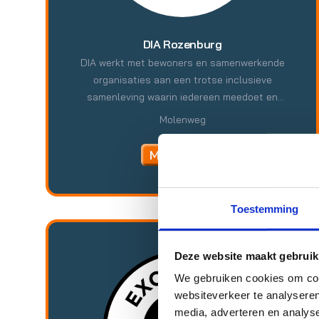
DIA Rozenburg
DIA werkt met bewoners en samenwerkende
organisaties aan een trotse inclusieve
samenleving waarin iedereen meedoet en
iedereen bijdraagt aan geluk voor zichzelf en
Molenweg
anderen. Onze kernwaarden zijn: samenwerken,
uitgaan van talenten, eigen kracht, verbinden,
MEER INFO
toegankelijk, betrokken, plezier, duurzaam en
resultaatgericht.
Toestemming
Deze website maakt gebruik
We gebruiken cookies om cont
websiteverkeer te analyseren
media, adverteren en analys