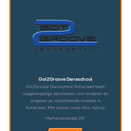
Got2Groove Dansschool
Got2Groove Dansschool Rotterdam biedt
laagdrempelige danslessen voor kinderen en
jongeren op verschillende locaties in
Rotterdam. Met lessen zoals Afro, Hiphop,
kleuterdans en zang wil Got2Groove kinderen
Mathenesserdijk 247
op een leuke en veilige manier in beweging
brengen, nieuwe vaardigheden laten