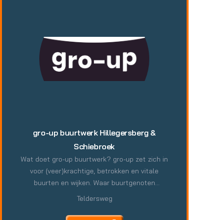
gro-up buurtwerk Hillegersberg &
Schiebroek
Wat doet gro-up buurtwerk? gro-up zet zich in
voor (veer)krachtige, betrokken en vitale
buurten en wijken. Waar buurtgenoten
samenwerken, samenleven en samen de buurt
Teldersweg
prettiger en mooier maken. Je kan ons werk
samenvatten in zeven thema's: Jeugd- en