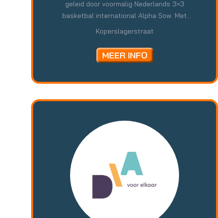
geleid door voormalig Nederlands 3×3
basketbal international Alpha Sow. Met
Concrete Lions geloven wij in de kracht van
Koperslagerstraat
basketballen op een pleintje dat als basis dient
voor het ontwikkelen van jongeren op zowel
MEER INFO
sport, sociaal als maatschappelijk vlak. Wij
organiseren pleinprogrammeringen in de
vakanties, workshops, trainingen, events,
shows, recreatieve- en topsport toernooien met
gepassioneerde community leaders die
eenzelfde achtergrond hebben als de
community. Tevens trainen we onze eigen
teams waar we nationale en internationaal door
het jaar heen touren.