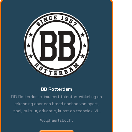
BB Rotterdam
BB Rotterdam stimuleert talentontwikkeling en
erkenning door een breed aanbod van sport,
spel, cultuur, educatie, kunst en techniek. We
helpen individuen hun vaardigheden ontdekken
Wolphaertsbocht
en versterken, met aandacht voor sociale en