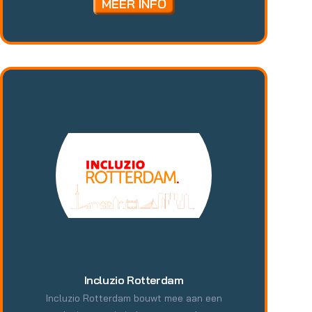
MEER INFO
jongerenwerk - Samen in de wijk - Sport en
bewegen - Meedoen (met werk) - Positieve
gezondheid - Voorlichting -
Samenwerkingsverbanden en projecten Jeugd-
en jongerenwerk gro-up wil ieder kind de kans
bieden om het mooiste uit zichzelf te halen, om
kansrijk op te groeien. Ook de buurt speelt daar
een rol in. Daarom hebben wij veel aandacht
voor de jeugd met: - Jongerenhubs -
Jongerenwerk - Kinderwerk
Incluzio Rotterdam
Incluzio Rotterdam bouwt mee aan een