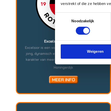
verstrekt of die ze hebben v
Toestemmingsselectie
Noodzakelijk
Excelsior Foundation
Excelsior is een voetbalorganisatie, die met een
Weigeren
jong, dynamisch en maatschappelijk betrokken
karakter van meerwaarde wil zijn voor de lokale
samenleving en daarbij vooral wil bijdragen aan
Honingerdijk
ontwikkelingen op sportief, maatschappelijk,
sociaal en economisch vlak. De Excelsior
MEER INFO
Foundation is het maatschappelijke hart van de
club. Het doel van de stichting is middels de
kracht (merk, imago en kernwaarde) van
Excelsior sociaal-maatschappelijk actief te zijn
in de regio Rotterdam. Die maatschappelijke rol