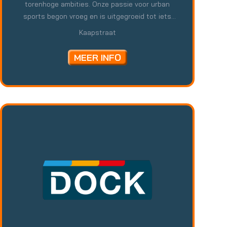
torenhoge ambities. Onze passie voor urban
sports begon vroeg en is uitgegroeid tot iets
waar we nu dagelijks mee bezig zijn.
Kaapstraat
MEER INFO