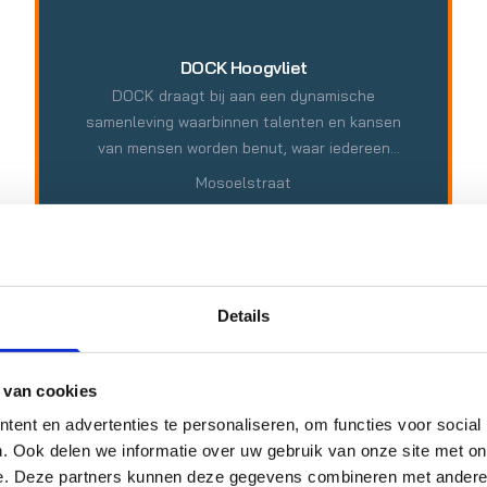
DOCK Hoogvliet
DOCK draagt bij aan een dynamische
samenleving waarbinnen talenten en kansen
van mensen worden benut, waar iedereen
perspectieven heeft en bewoners elkaar verder
Mosoelstraat
helpen. DOCK ondersteunt mensen in het
nemen van initiatieven door contact te leggen
MEER INFO
tussen bewoners en organisaties in de buurt.
Zo brengt DOCK mogelijkheden samen en
ontstaat er een samenleving met samenhang
Details
waar iedereen bij hoort en aan bijdraagt. Dat is
de kracht van wij samen.
 van cookies
ent en advertenties te personaliseren, om functies voor social
. Ook delen we informatie over uw gebruik van onze site met on
e. Deze partners kunnen deze gegevens combineren met andere i