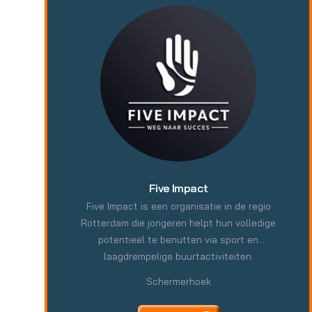
zorgt voor verbetering van de leefsituatie van
individuen, groepen en wijken.
Five Impact
Five Impact is een organisatie in de regio
Rotterdam die jongeren helpt hun volledige
potentieel te benutten via sport en
laagdrempelige buurtactiviteiten.
Schermerhoek