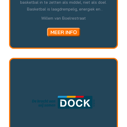
basketbal in te zetten als middel, niet als doel.
Basketbal is laagdrempelig, energiek en
toegankelijk voor iedereen. Wij creëren een
Willem van Boelrestraat
veilige en positieve omgeving waar jongeren
kunnen sporten, zichzelf kunnen zijn en elkaar
MEER INFO
ontmoeten. Tijdens de activiteiten ligt de focus
niet alleen op winnen of techniek, maar op
samenwerking, respect, discipline en plezier.
Door structurele sportmomenten bieden we
jongeren houvast, stimuleren we positief
gedrag en versterken we de onderlinge
verbinding in de wijk. We zijn zichtbaar en
benaderbaar op straat en gebruiken sport als
ingang om vertrouwen op te bouwen en in
gesprek te gaan over wat er speelt in het leven
van jongeren. Zo verbinden wij sport met
maatschappelijke ontwikkeling, op een manier
die aansluit bij de straat, de wijk en de jongeren
zelf.