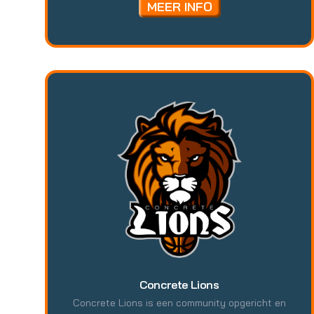
schittering… met het Atelier op Wielen kan
MEER INFO
overal en altijd kunst worden gemaakt. Het
atelier is er echt voor alle Rotterdamse
kinderen! Laagdrempelig, gratis en zonder
aanmelding kunnen kinderen hun creativiteit en
talent ontwikkelen met mooie materialen en
diverse kunstenaars, op verschillende plekken
verspreid door Rotterdam.
Concrete Lions
Concrete Lions is een community opgericht en