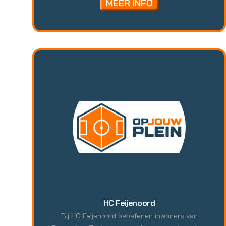
MEER INFO
HC Feijenoord
Bij HC Feijenoord beoefenen inwoners van