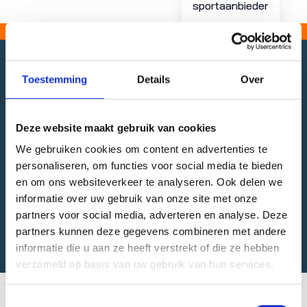
sportaanbieder
Toestemming
Details
Over
Krajicek Playground Schuttersveld
Wijk: Kralingen/Crooswijk
Deze website maakt gebruik van cookies
Type: Multiplein
We gebruiken cookies om content en advertenties te
Capaciteit:
personaliseren, om functies voor social media te bieden
Basketbalveld 1
en om ons websiteverkeer te analyseren. Ook delen we
Tennisveld 1
informatie over uw gebruik van onze site met onze
Tennisveld 2
partners voor social media, adverteren en analyse. Deze
Free run parcours
partners kunnen deze gegevens combineren met andere
informatie die u aan ze heeft verstrekt of die ze hebben
verzameld op basis van uw gebruik van hun services.
Toestemmingsselectie