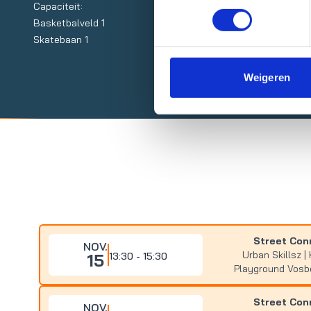
Capaciteit:
Basketbalveld 1
Skatebaan 1
Weigeren
Street Con
NOV.
Urban Skillsz | 
15
13:30 - 15:30
Playground Vos
Street Con
NOV.