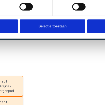
Selectie toestaan
nect
Krajicek
bergenpad
nect