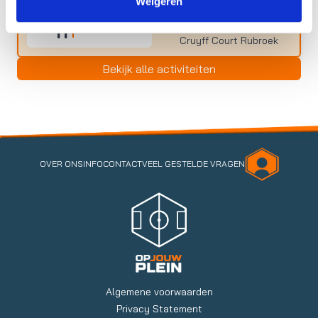
Weigeren
Excelsior Clinic
SEP.
Excelsior Foundation |
11
11:30 - 12:30
Cruyff Court Rubroek
Bekijk alle activiteiten
OVER ONS
INFO
CONTACT
VEEL GESTELDE VRAGEN
Algemene voorwaarden
Privacy Statement