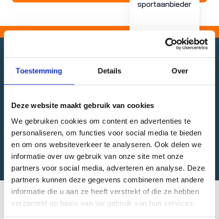
sportaanbieder
Cruyff Court Rubroek
Toestemming
Details
Over
Wijk: Kralingen/Crooswijk
Type: Voetbalveld
Deze website maakt gebruik van cookies
Capaciteit:
We gebruiken cookies om content en advertenties te
Voetbalveld 1
personaliseren, om functies voor social media te bieden
Plein 1
en om ons websiteverkeer te analyseren. Ook delen we
informatie over uw gebruik van onze site met onze
partners voor social media, adverteren en analyse. Deze
partners kunnen deze gegevens combineren met andere
informatie die u aan ze heeft verstrekt of die ze hebben
Deze sportaanbieders zijn actief op dit plein:
verzameld op basis van uw gebruik van hun services.