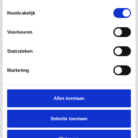
Toestemmingsselectie
Noodzakelijk
Voorkeuren
Pleinactiviteiten
AUG.
DOCK Kralingen/Crooswijk
28
10:30 - 12:30
| Cruyff Court Rubroek
Statistieken
Pleinactiviteiten
SEP.
DOCK Kralingen/Crooswijk
4
08:30 - 10:30
Marketing
| Cruyff Court Rubroek
Excelsior Clinic
SEP.
Excelsior Foundation |
4
11:30 - 12:30
Alles toestaan
Cruyff Court Rubroek
Pleinactiviteiten
SEP.
Selectie toestaan
DOCK Kralingen/Crooswijk
11
08:30 - 10:30
| Cruyff Court Rubroek